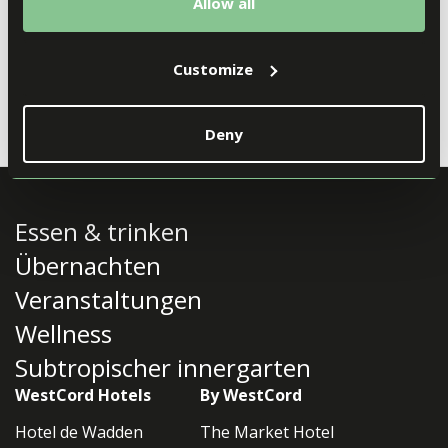
Allow all
Parking
Rolstoeltoegankelijkheid
Customize
Deny
Homepage
/
Ost-Java
Essen & trinken
Übernachten
Veranstaltungen
Wellness
Subtropischer innergarten
WestCord Hotels
By WestCord
Hotel de Wadden
The Market Hotel