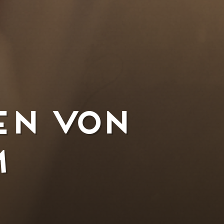
en von
m